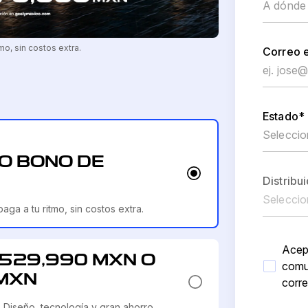
mo, sin costos extra.
Correo e
Estado*
 O BONO DE
Distribu
aga a tu ritmo, sin costos extra.
Acep
$529,990 MXN O
comu
 MXN
corre
iseño, tecnología y gran ahorro.