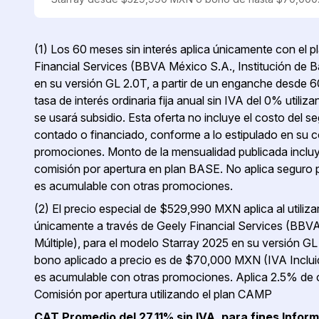
(1) Los 60 meses sin interés aplica únicamente con el pl
Financial Services (BBVA México S.A., Institución de B
en su versión GL 2.0T, a partir de un enganche desde
tasa de interés ordinaria fija anual sin IVA del 0% util
se usará subsidio. Esta oferta no incluye el costo del 
contado o financiado, conforme a lo estipulado en su c
promociones. Monto de la mensualidad publicada inclu
comisión por apertura en plan BASE. No aplica seguro 
es acumulable con otras promociones.
(2) El precio especial de $529,990 MXN aplica al utiliz
únicamente a través de Geely Financial Services (BBVA
Múltiple), para el modelo Starray 2025 en su versión 
bono aplicado a precio es de $70,000 MXN (IVA Incluid
es acumulable con otras promociones. Aplica 2.5% de
Comisión por apertura utilizando el plan CAMP
CAT Promedio del 27.11% sin IVA. para fines Info