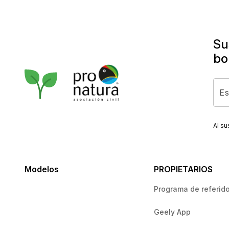
Su
bo
Al su
Modelos
PROPIETARIOS
Programa de referid
Geely App