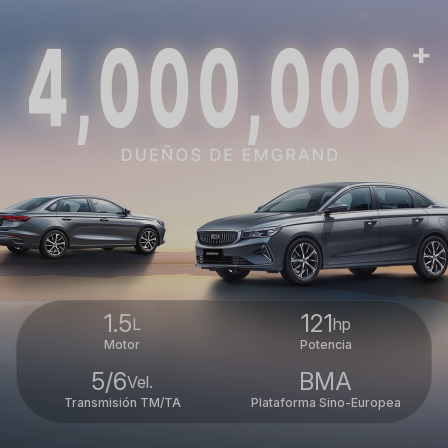
1.5
121
L
hp
Motor
Potencia
5/6
BMA
Vel.
Transmisión TM/TA
Plataforma Sino-Europea