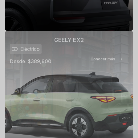
GEELY EX2
Eléctrico
Conocer más
Desde:
$389,900