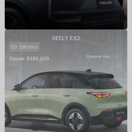
GEELY EX2
Eléctrico
Conocer más
Desde:
$389,900