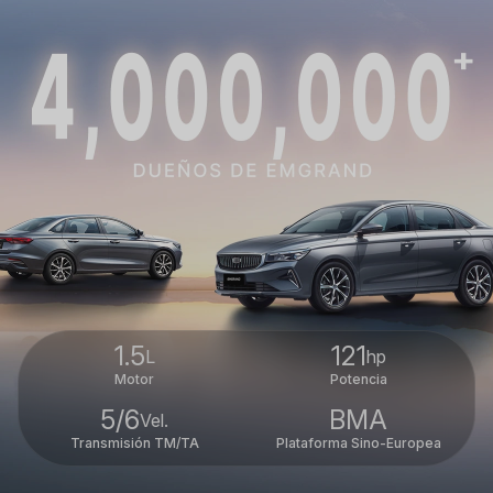
1.5
121
L
hp
Motor
Potencia
5/6
BMA
Vel.
Transmisión TM/TA
Plataforma Sino-Europea