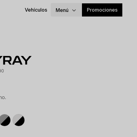
Promociones
Vehículos
Menú
YRAY
90
no.